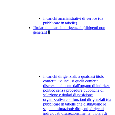
Incarichi amministrativi di vertice (da
pubblicare in tabelle)
Titolari di incarichi dirigenziali (dirigenti non
generali)
8
Incarichi dirigenziali, a qualsiasi titolo
conferiti, ivi inclusi quelli conferiti
discrezionalmente dall'organo di indirizzo
politico senza procedure pubbliche di
selezione e titolari di posizione
organizzativa con funzioni dirigenziali (da
pubblicare in tabelle che distinguano le
seguenti situazioni: dirigenti, dirigenti
individuati discrezionalmente, titolari di