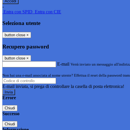
-
Entra con SPID
Entra con CIE
Seleziona utente
button close
×
Recupero password
button close
×
E-mail
Verrà inviato un messaggio all'indirizz
Non hai una e-mail associata al nome utente? Effettua il reset della password tram
E-mail inviata, si prega di controllare la casella di posta elettronica!
Errore
Chiudi
Successo
Chiudi
Informazione