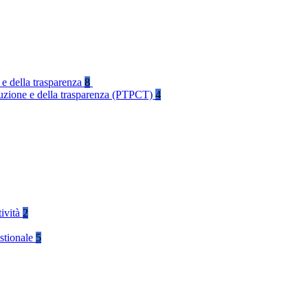
 e della trasparenza
8
rruzione e della trasparenza (PTPCT)
4
tività
2
stionale
5