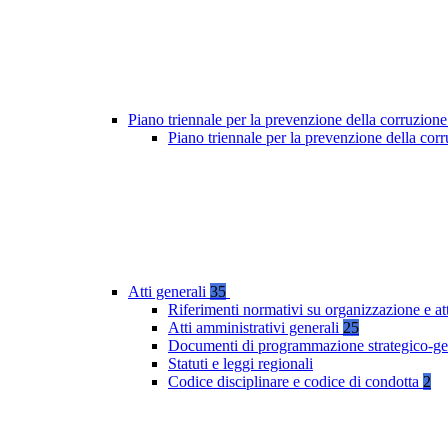
Piano triennale per la prevenzione della corruzione
Piano triennale per la prevenzione della co
Atti generali
35
Riferimenti normativi su organizzazione e at
Atti amministrativi generali
25
Documenti di programmazione strategico-ge
Statuti e leggi regionali
Codice disciplinare e codice di condotta
2