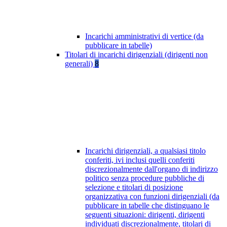
Incarichi amministrativi di vertice (da
pubblicare in tabelle)
Titolari di incarichi dirigenziali (dirigenti non
generali)
8
Incarichi dirigenziali, a qualsiasi titolo
conferiti, ivi inclusi quelli conferiti
discrezionalmente dall'organo di indirizzo
politico senza procedure pubbliche di
selezione e titolari di posizione
organizzativa con funzioni dirigenziali (da
pubblicare in tabelle che distinguano le
seguenti situazioni: dirigenti, dirigenti
individuati discrezionalmente, titolari di