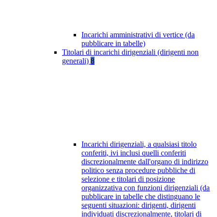
Incarichi amministrativi di vertice (da
pubblicare in tabelle)
Titolari di incarichi dirigenziali (dirigenti non
generali)
8
Incarichi dirigenziali, a qualsiasi titolo
conferiti, ivi inclusi quelli conferiti
discrezionalmente dall'organo di indirizzo
politico senza procedure pubbliche di
selezione e titolari di posizione
organizzativa con funzioni dirigenziali (da
pubblicare in tabelle che distinguano le
seguenti situazioni: dirigenti, dirigenti
individuati discrezionalmente, titolari di