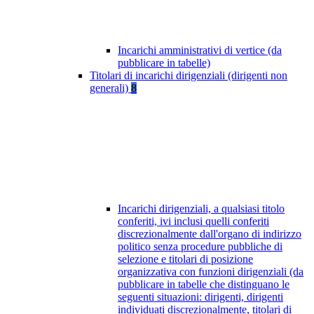
Incarichi amministrativi di vertice (da
pubblicare in tabelle)
Titolari di incarichi dirigenziali (dirigenti non
generali)
8
Incarichi dirigenziali, a qualsiasi titolo
conferiti, ivi inclusi quelli conferiti
discrezionalmente dall'organo di indirizzo
politico senza procedure pubbliche di
selezione e titolari di posizione
organizzativa con funzioni dirigenziali (da
pubblicare in tabelle che distinguano le
seguenti situazioni: dirigenti, dirigenti
individuati discrezionalmente, titolari di