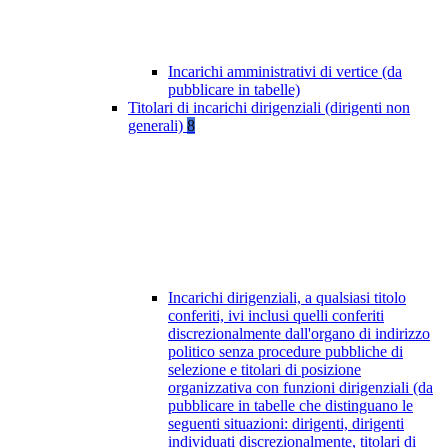
Incarichi amministrativi di vertice (da
pubblicare in tabelle)
Titolari di incarichi dirigenziali (dirigenti non
generali)
8
Incarichi dirigenziali, a qualsiasi titolo
conferiti, ivi inclusi quelli conferiti
discrezionalmente dall'organo di indirizzo
politico senza procedure pubbliche di
selezione e titolari di posizione
organizzativa con funzioni dirigenziali (da
pubblicare in tabelle che distinguano le
seguenti situazioni: dirigenti, dirigenti
individuati discrezionalmente, titolari di