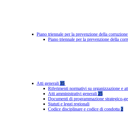
Piano triennale per la prevenzione della corruzione
Piano triennale per la prevenzione della co
Atti generali
35
Riferimenti normativi su organizzazione e at
Atti amministrativi generali
25
Documenti di programmazione strategico-ge
Statuti e leggi regionali
Codice disciplinare e codice di condotta
2