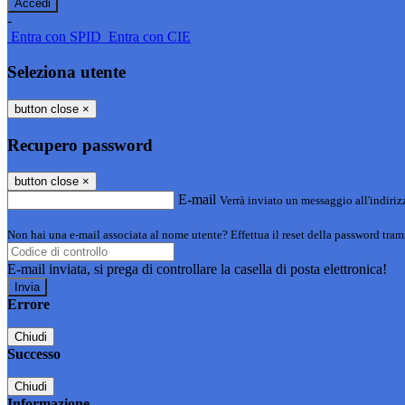
-
Entra con SPID
Entra con CIE
Seleziona utente
button close
×
Recupero password
button close
×
E-mail
Verrà inviato un messaggio all'indirizz
Non hai una e-mail associata al nome utente? Effettua il reset della password tram
E-mail inviata, si prega di controllare la casella di posta elettronica!
Errore
Chiudi
Successo
Chiudi
Informazione