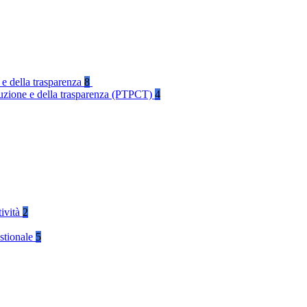
 e della trasparenza
8
rruzione e della trasparenza (PTPCT)
4
tività
2
stionale
5