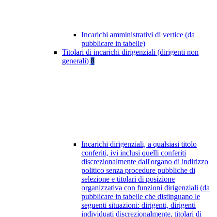
Incarichi amministrativi di vertice (da
pubblicare in tabelle)
Titolari di incarichi dirigenziali (dirigenti non
generali)
8
Incarichi dirigenziali, a qualsiasi titolo
conferiti, ivi inclusi quelli conferiti
discrezionalmente dall'organo di indirizzo
politico senza procedure pubbliche di
selezione e titolari di posizione
organizzativa con funzioni dirigenziali (da
pubblicare in tabelle che distinguano le
seguenti situazioni: dirigenti, dirigenti
individuati discrezionalmente, titolari di