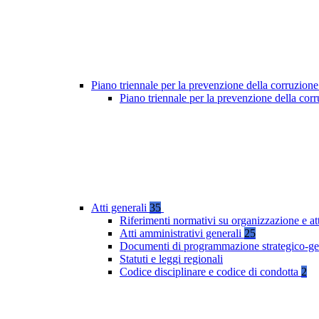
Piano triennale per la prevenzione della corruzione
Piano triennale per la prevenzione della co
Atti generali
35
Riferimenti normativi su organizzazione e at
Atti amministrativi generali
25
Documenti di programmazione strategico-ge
Statuti e leggi regionali
Codice disciplinare e codice di condotta
2