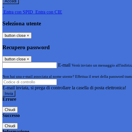
-
Entra con SPID
Entra con CIE
Seleziona utente
button close
×
Recupero password
button close
×
E-mail
Verrà inviato un messaggio all'indirizz
Non hai una e-mail associata al nome utente? Effettua il reset della password tram
E-mail inviata, si prega di controllare la casella di posta elettronica!
Errore
Chiudi
Successo
Chiudi
Informazione