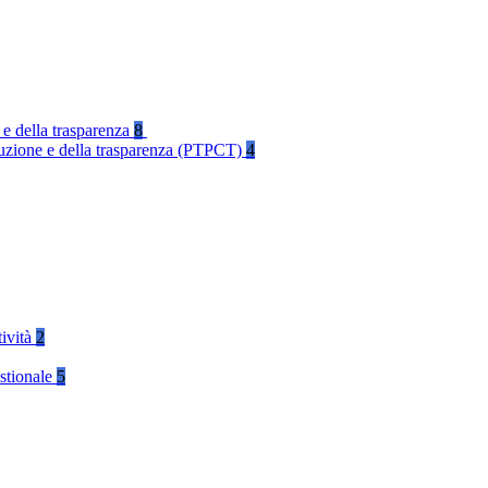
 e della trasparenza
8
rruzione e della trasparenza (PTPCT)
4
tività
2
stionale
5