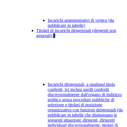
Incarichi amministrativi di vertice (da
pubblicare in tabelle)
Titolari di incarichi dirigenziali (dirigenti non
generali)
8
Incarichi dirigenziali, a qualsiasi titolo
conferiti, ivi inclusi quelli conferiti
discrezionalmente dall'organo di indirizzo
politico senza procedure pubbliche di
selezione e titolari di posizione
organizzativa con funzioni dirigenziali (da
pubblicare in tabelle che distinguano le
seguenti situazioni: dirigenti, dirigenti
individuati discrezionalmente, titolari di