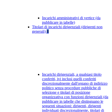
Incarichi amministrativi di vertice (da
pubblicare in tabelle)
Titolari di incarichi dirigenziali (dirigenti non
generali)
8
Incarichi dirigenziali, a qualsiasi titolo
conferiti, ivi inclusi quelli conferiti
discrezionalmente dall'organo di indirizzo
politico senza procedure pubbliche di
selezione e titolari di posizione
organizzativa con funzioni dirigenziali (da
pubblicare in tabelle che distinguano le
seguenti situazioni: dirigenti, dirigenti
individuati discrezionalmente, titolari di