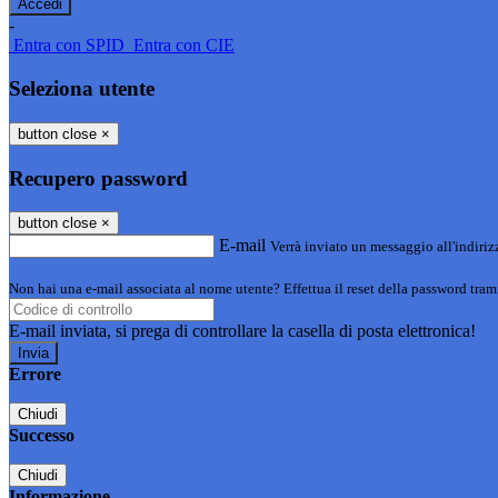
-
Entra con SPID
Entra con CIE
Seleziona utente
button close
×
Recupero password
button close
×
E-mail
Verrà inviato un messaggio all'indirizz
Non hai una e-mail associata al nome utente? Effettua il reset della password tram
E-mail inviata, si prega di controllare la casella di posta elettronica!
Errore
Chiudi
Successo
Chiudi
Informazione