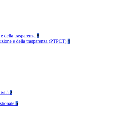
 e della trasparenza
8
rruzione e della trasparenza (PTPCT)
4
tività
2
stionale
5