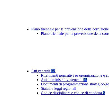
Piano triennale per la prevenzione della corruzione
Piano triennale per la prevenzione della co
Atti generali
35
Riferimenti normativi su organizzazione e at
Atti amministrativi generali
25
Documenti di programmazione strategico-ge
Statuti e leggi regionali
Codice disciplinare e codice di condotta
2