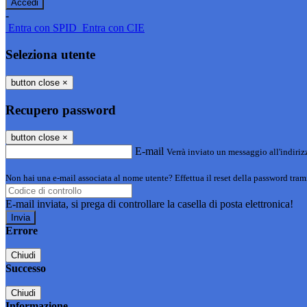
-
Entra con SPID
Entra con CIE
Seleziona utente
button close
×
Recupero password
button close
×
E-mail
Verrà inviato un messaggio all'indirizz
Non hai una e-mail associata al nome utente? Effettua il reset della password tram
E-mail inviata, si prega di controllare la casella di posta elettronica!
Errore
Chiudi
Successo
Chiudi
Informazione