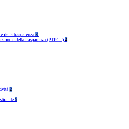
 e della trasparenza
8
rruzione e della trasparenza (PTPCT)
4
tività
2
stionale
5