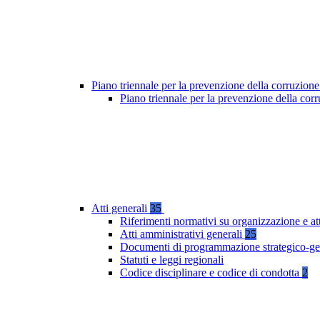
Piano triennale per la prevenzione della corruzione
Piano triennale per la prevenzione della co
Atti generali
35
Riferimenti normativi su organizzazione e at
Atti amministrativi generali
25
Documenti di programmazione strategico-ge
Statuti e leggi regionali
Codice disciplinare e codice di condotta
2