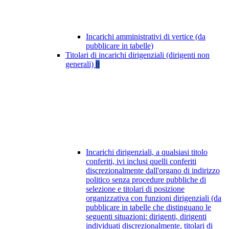
Incarichi amministrativi di vertice (da
pubblicare in tabelle)
Titolari di incarichi dirigenziali (dirigenti non
generali)
8
Incarichi dirigenziali, a qualsiasi titolo
conferiti, ivi inclusi quelli conferiti
discrezionalmente dall'organo di indirizzo
politico senza procedure pubbliche di
selezione e titolari di posizione
organizzativa con funzioni dirigenziali (da
pubblicare in tabelle che distinguano le
seguenti situazioni: dirigenti, dirigenti
individuati discrezionalmente, titolari di