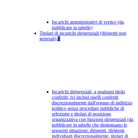
Incarichi amministrativi di vertice (da
pubblicare in tabelle)
Titolari di incarichi dirigenziali (dirigenti non
generali)
8
Incarichi dirigenziali, a qualsiasi titolo
conferiti, ivi inclusi quelli conferiti
discrezionalmente dall'organo di indirizzo
politico senza procedure pubbliche di
selezione e titolari di posizione
organizzativa con funzioni dirigenziali (da
pubblicare in tabelle che distinguano le
seguenti situazioni: dirigenti, dirigenti
individuati discrezionalmente, titolari di