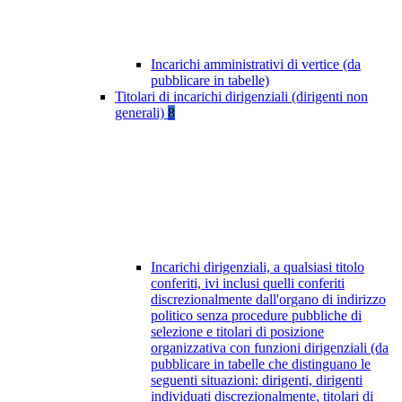
Incarichi amministrativi di vertice (da
pubblicare in tabelle)
Titolari di incarichi dirigenziali (dirigenti non
generali)
8
Incarichi dirigenziali, a qualsiasi titolo
conferiti, ivi inclusi quelli conferiti
discrezionalmente dall'organo di indirizzo
politico senza procedure pubbliche di
selezione e titolari di posizione
organizzativa con funzioni dirigenziali (da
pubblicare in tabelle che distinguano le
seguenti situazioni: dirigenti, dirigenti
individuati discrezionalmente, titolari di