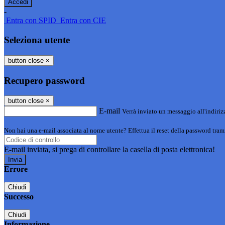
-
Entra con SPID
Entra con CIE
Seleziona utente
button close
×
Recupero password
button close
×
E-mail
Verrà inviato un messaggio all'indirizz
Non hai una e-mail associata al nome utente? Effettua il reset della password tram
E-mail inviata, si prega di controllare la casella di posta elettronica!
Errore
Chiudi
Successo
Chiudi
Informazione