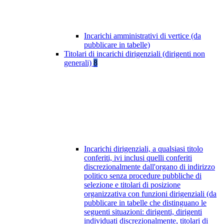
Incarichi amministrativi di vertice (da
pubblicare in tabelle)
Titolari di incarichi dirigenziali (dirigenti non
generali)
8
Incarichi dirigenziali, a qualsiasi titolo
conferiti, ivi inclusi quelli conferiti
discrezionalmente dall'organo di indirizzo
politico senza procedure pubbliche di
selezione e titolari di posizione
organizzativa con funzioni dirigenziali (da
pubblicare in tabelle che distinguano le
seguenti situazioni: dirigenti, dirigenti
individuati discrezionalmente, titolari di