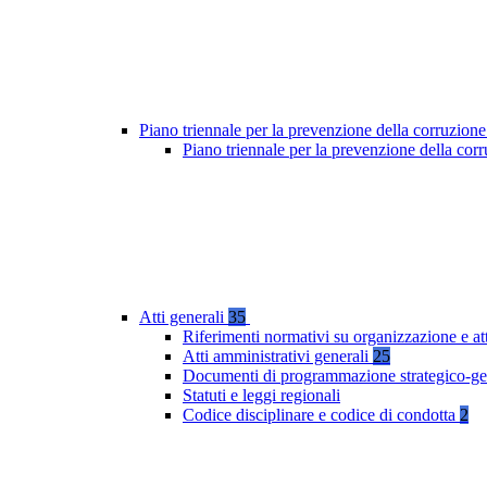
Piano triennale per la prevenzione della corruzione
Piano triennale per la prevenzione della co
Atti generali
35
Riferimenti normativi su organizzazione e at
Atti amministrativi generali
25
Documenti di programmazione strategico-ge
Statuti e leggi regionali
Codice disciplinare e codice di condotta
2