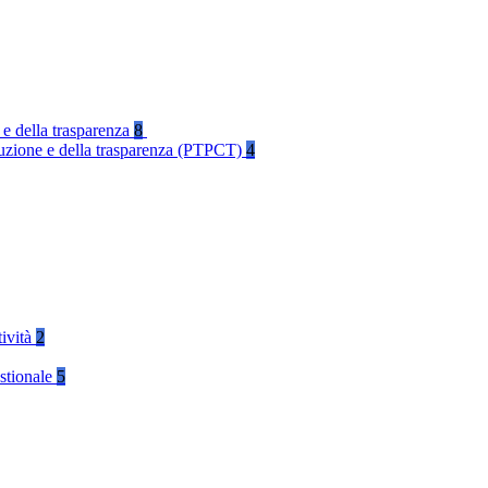
 e della trasparenza
8
rruzione e della trasparenza (PTPCT)
4
tività
2
stionale
5