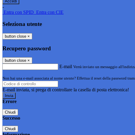
-
Entra con SPID
Entra con CIE
Seleziona utente
button close
×
Recupero password
button close
×
E-mail
Verrà inviato un messaggio all'indirizz
Non hai una e-mail associata al nome utente? Effettua il reset della password tram
E-mail inviata, si prega di controllare la casella di posta elettronica!
Errore
Chiudi
Successo
Chiudi
Informazione