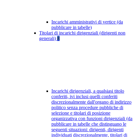
Incarichi amministrativi di vertice (da
pubblicare in tabelle)
Titolari di incarichi dirigenziali (dirigenti non
generali)
8
Incarichi dirigenziali, a qualsiasi titolo
conferiti, ivi inclusi quelli conferiti
discrezionalmente dall'organo di indirizzo
politico senza procedure pubbliche di
selezione e titolari di posizione
organizzativa con funzioni dirigenziali (da
pubblicare in tabelle che distinguano le
seguenti situazioni: dirigenti, dirigenti
individuati discrezionalmente, titolari di