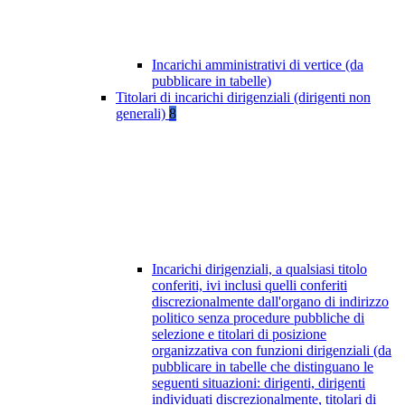
Incarichi amministrativi di vertice (da
pubblicare in tabelle)
Titolari di incarichi dirigenziali (dirigenti non
generali)
8
Incarichi dirigenziali, a qualsiasi titolo
conferiti, ivi inclusi quelli conferiti
discrezionalmente dall'organo di indirizzo
politico senza procedure pubbliche di
selezione e titolari di posizione
organizzativa con funzioni dirigenziali (da
pubblicare in tabelle che distinguano le
seguenti situazioni: dirigenti, dirigenti
individuati discrezionalmente, titolari di