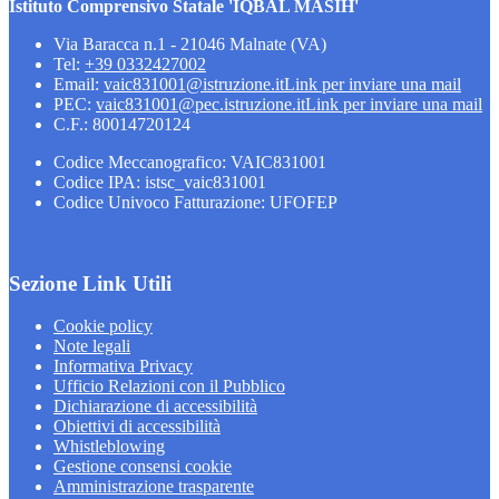
Istituto Comprensivo Statale 'IQBAL MASIH'
Via Baracca n.1 - 21046 Malnate (VA)
Tel:
+39 0332427002
Email:
vaic831001@istruzione.it
Link per inviare una mail
PEC:
vaic831001@pec.istruzione.it
Link per inviare una mail
C.F.: 80014720124
Codice Meccanografico: VAIC831001
Codice IPA: istsc_vaic831001
Codice Univoco Fatturazione: UFOFEP
Sezione Link Utili
Cookie policy
Note legali
Informativa Privacy
Ufficio Relazioni con il Pubblico
Dichiarazione di accessibilità
Obiettivi di accessibilità
Whistleblowing
Gestione consensi cookie
Amministrazione trasparente