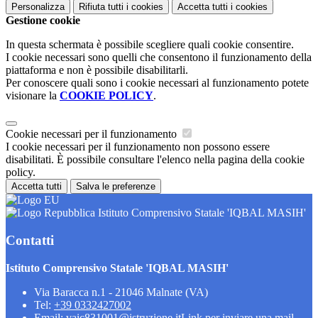
Personalizza
Rifiuta tutti
i cookies
Accetta tutti
i cookies
Gestione cookie
In questa schermata è possibile scegliere quali cookie consentire.
I cookie necessari sono quelli che consentono il funzionamento della
piattaforma e non è possibile disabilitarli.
Per conoscere quali sono i cookie necessari al funzionamento potete
visionare la
COOKIE POLICY
.
Cookie necessari per il funzionamento
I cookie necessari per il funzionamento non possono essere
disabilitati. È possibile consultare l'elenco nella pagina della cookie
policy.
Accetta tutti
Salva le preferenze
Istituto Comprensivo Statale 'IQBAL MASIH'
Contatti
Istituto Comprensivo Statale 'IQBAL MASIH'
Via Baracca n.1 - 21046 Malnate (VA)
Tel:
+39 0332427002
Email:
vaic831001@istruzione.it
Link per inviare una mail