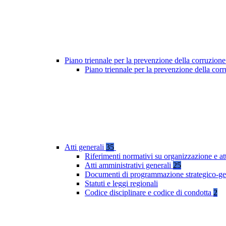
Piano triennale per la prevenzione della corruzione
Piano triennale per la prevenzione della co
Atti generali
35
Riferimenti normativi su organizzazione e at
Atti amministrativi generali
25
Documenti di programmazione strategico-ge
Statuti e leggi regionali
Codice disciplinare e codice di condotta
2