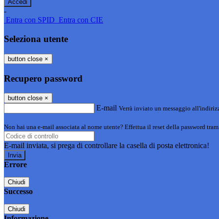
-
Entra con SPID
Entra con CIE
Seleziona utente
button close
×
Recupero password
button close
×
E-mail
Verrà inviato un messaggio all'indirizz
Non hai una e-mail associata al nome utente? Effettua il reset della password tram
E-mail inviata, si prega di controllare la casella di posta elettronica!
Errore
Chiudi
Successo
Chiudi
Informazione