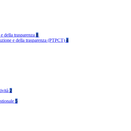
 e della trasparenza
8
rruzione e della trasparenza (PTPCT)
4
tività
2
stionale
5