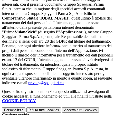
interessati, con il presente documento Gruppo Spaggiari Parma
S.p.A. precisa che, in ragione degli specifici accordi contrattuali
intercorrenti tra Gruppo Spaggiari Parma S.p.A. e
Istituto
Comprensivo Statale 'IQBAL MASIH'
, quest'ultimo è titolare del
trattamento dei dati personali dell’utente-soggetto interessato
all’interno della presente piattaforma internet denominata
"
PrimaVisioneWeb
" (di seguito l’"
Applicazione
"), mentre Gruppo
Spaggiari Parma S.p.A. opera quale Responsabile del trattamento
designato ai sensi dell’art. 28 del GDPR dal titolare del trattamento.
Pertanto, per ogni ulteriore informazione in merito al trattamento dei
propri dati personali condotto all’interno dell’Applicazione, ivi
incluso il rilascio dell’informativa per il trattamento dei dati personali
ex art. 13 del GDPR, l’utente-soggetto interessato dovrà rivolgersi al
titolare del trattamento, da intendersi quale il proprio istituto
scolastico di riferimento. Gruppo Spaggiari Parma S.p.A. resta, in
ogni caso, a disposizione dell’utente-soggetto interessato per ogni
eventuale ulteriore chiarimento in merito a quanto sopra, al seguente
indirizzo e-mail
privacy@spaggiari.eu
.
Questo sito o gli strumenti terzi da questo utilizzati si avvalgono di
cookie necessari al funzionamento ed utili alle finalità illustrate nella
COOKIE POLICY
.
Personalizza
Rifiuta tutti
i cookies
Accetta tutti
i cookies
Gestione cookie