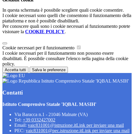
In questa schermata è possibile scegliere quali cookie consentire.
I cookie necessari sono quelli che consentono il funzionamento della
piattaforma e non è possibile disabilitarli.
Per conoscere quali sono i cookie necessari al funzionamento potete
visionare la
COOKIE POLICY
.
Cookie necessari per il funzionamento
I cookie necessari per il funzionamento non possono essere
disabilitati. È possibile consultare l'elenco nella pagina della cookie
policy.
Accetta tutti
Salva le preferenze
Istituto Comprensivo Statale 'IQBAL MASIH'
Contatti
Istituto Comprensivo Statale 'IQBAL MASIH'
Via Baracca n.1 - 21046 Malnate (VA)
Tel:
+39 0332427002
Email:
vaic831001@istruzione.it
Link per inviare una mail
PEC:
vaic831001@pec.istruzione.it
Link per inviare una mail