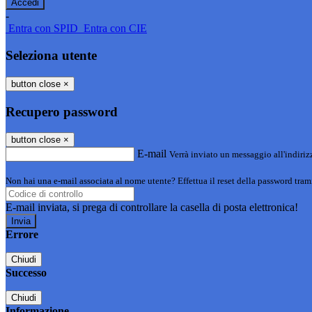
-
Entra con SPID
Entra con CIE
Seleziona utente
button close
×
Recupero password
button close
×
E-mail
Verrà inviato un messaggio all'indirizz
Non hai una e-mail associata al nome utente? Effettua il reset della password tram
E-mail inviata, si prega di controllare la casella di posta elettronica!
Errore
Chiudi
Successo
Chiudi
Informazione