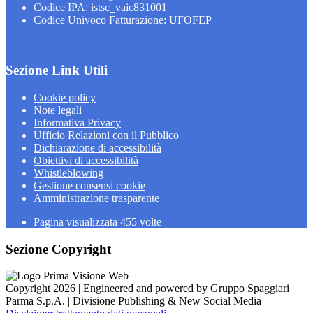
Codice IPA: istsc_vaic831001
Codice Univoco Fatturazione: UFOFEP
Sezione Link Utili
Cookie policy
Note legali
Informativa Privacy
Ufficio Relazioni con il Pubblico
Dichiarazione di accessibilità
Obiettivi di accessibilità
Whistleblowing
Gestione consensi cookie
Amministrazione trasparente
Pagina visualizzata
455
volte
Sezione Copyright
Copyright 2026 | Engineered and powered by Gruppo Spaggiari
Parma S.p.A. | Divisione Publishing & New Social Media