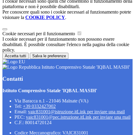
I cookie necessari sono quelli che consentono il funzionamento della
piattaforma e non è possibile disabilitarli.
Per conoscere quali sono i cookie necessari al funzionamento potete
visionare la
COOKIE POLICY
.
Cookie necessari per il funzionamento
I cookie necessari per il funzionamento non possono essere
disabilitati. È possibile consultare l'elenco nella pagina della cookie
policy.
Accetta tutti
Salva le preferenze
Istituto Comprensivo Statale 'IQBAL MASIH'
Contatti
Istituto Comprensivo Statale 'IQBAL MASIH'
Via Baracca n.1 - 21046 Malnate (VA)
Tel:
+39 0332427002
Email:
vaic831001@istruzione.it
Link per inviare una mail
PEC:
vaic831001@pec.istruzione.it
Link per inviare una mail
C.F.: 80014720124
Codice Meccanografico: VAIC831001