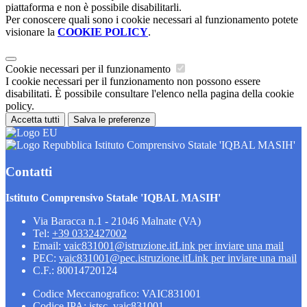
piattaforma e non è possibile disabilitarli.
Per conoscere quali sono i cookie necessari al funzionamento potete
visionare la
COOKIE POLICY
.
Cookie necessari per il funzionamento
I cookie necessari per il funzionamento non possono essere
disabilitati. È possibile consultare l'elenco nella pagina della cookie
policy.
Accetta tutti
Salva le preferenze
Istituto Comprensivo Statale 'IQBAL MASIH'
Contatti
Istituto Comprensivo Statale 'IQBAL MASIH'
Via Baracca n.1 - 21046 Malnate (VA)
Tel:
+39 0332427002
Email:
vaic831001@istruzione.it
Link per inviare una mail
PEC:
vaic831001@pec.istruzione.it
Link per inviare una mail
C.F.: 80014720124
Codice Meccanografico: VAIC831001
Codice IPA: istsc_vaic831001