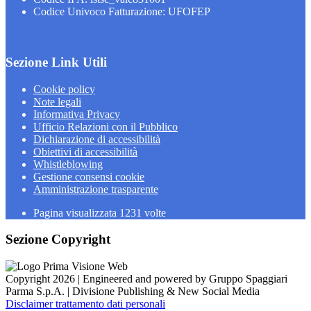
Codice Univoco Fatturazione: UFOFEP
Sezione Link Utili
Cookie policy
Note legali
Informativa Privacy
Ufficio Relazioni con il Pubblico
Dichiarazione di accessibilità
Obiettivi di accessibilità
Whistleblowing
Gestione consensi cookie
Amministrazione trasparente
Pagina visualizzata
1231
volte
Sezione Copyright
Copyright 2026 | Engineered and powered by Gruppo Spaggiari
Parma S.p.A. | Divisione Publishing & New Social Media
Disclaimer trattamento dati personali