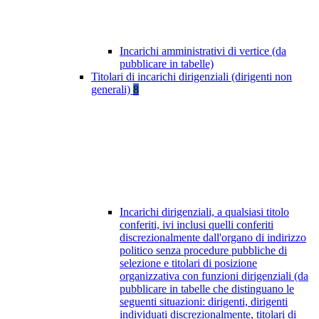
Incarichi amministrativi di vertice (da
pubblicare in tabelle)
Titolari di incarichi dirigenziali (dirigenti non
generali)
8
Incarichi dirigenziali, a qualsiasi titolo
conferiti, ivi inclusi quelli conferiti
discrezionalmente dall'organo di indirizzo
politico senza procedure pubbliche di
selezione e titolari di posizione
organizzativa con funzioni dirigenziali (da
pubblicare in tabelle che distinguano le
seguenti situazioni: dirigenti, dirigenti
individuati discrezionalmente, titolari di