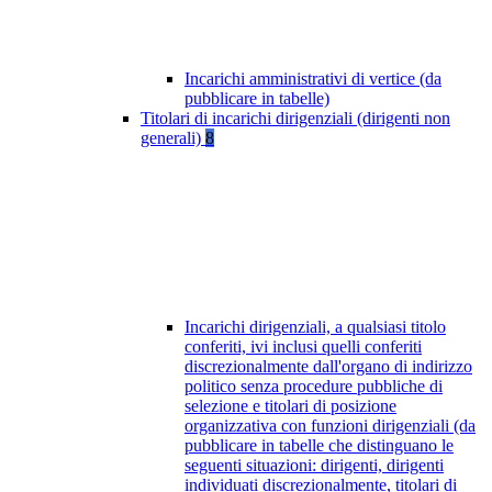
Incarichi amministrativi di vertice (da
pubblicare in tabelle)
Titolari di incarichi dirigenziali (dirigenti non
generali)
8
Incarichi dirigenziali, a qualsiasi titolo
conferiti, ivi inclusi quelli conferiti
discrezionalmente dall'organo di indirizzo
politico senza procedure pubbliche di
selezione e titolari di posizione
organizzativa con funzioni dirigenziali (da
pubblicare in tabelle che distinguano le
seguenti situazioni: dirigenti, dirigenti
individuati discrezionalmente, titolari di