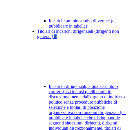
Incarichi amministrativi di vertice (da
pubblicare in tabelle)
Titolari di incarichi dirigenziali (dirigenti non
generali)
8
Incarichi dirigenziali, a qualsiasi titolo
conferiti, ivi inclusi quelli conferiti
discrezionalmente dall'organo di indirizzo
politico senza procedure pubbliche di
selezione e titolari di posizione
organizzativa con funzioni dirigenziali (da
pubblicare in tabelle che distinguano le
seguenti situazioni: dirigenti, dirigenti
individuati discrezionalmente, titolari di