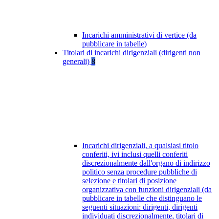
Incarichi amministrativi di vertice (da
pubblicare in tabelle)
Titolari di incarichi dirigenziali (dirigenti non
generali)
8
Incarichi dirigenziali, a qualsiasi titolo
conferiti, ivi inclusi quelli conferiti
discrezionalmente dall'organo di indirizzo
politico senza procedure pubbliche di
selezione e titolari di posizione
organizzativa con funzioni dirigenziali (da
pubblicare in tabelle che distinguano le
seguenti situazioni: dirigenti, dirigenti
individuati discrezionalmente, titolari di