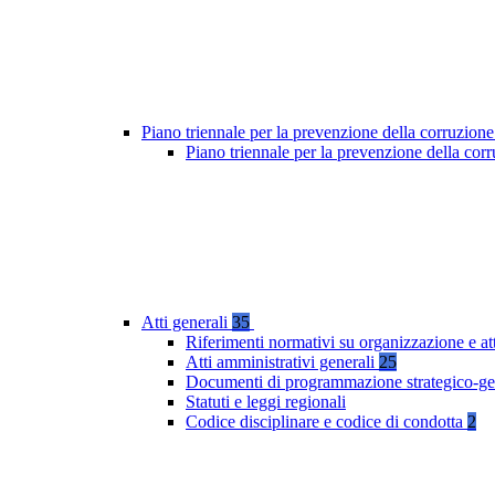
Piano triennale per la prevenzione della corruzione
Piano triennale per la prevenzione della co
Atti generali
35
Riferimenti normativi su organizzazione e at
Atti amministrativi generali
25
Documenti di programmazione strategico-ge
Statuti e leggi regionali
Codice disciplinare e codice di condotta
2