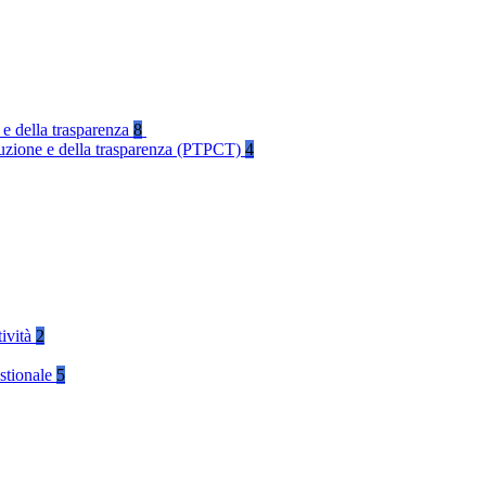
 e della trasparenza
8
rruzione e della trasparenza (PTPCT)
4
tività
2
stionale
5