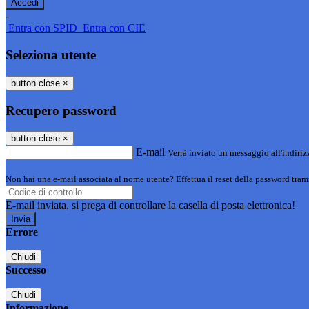
-
Entra con SPID
Entra con CIE
Seleziona utente
button close
×
Recupero password
button close
×
E-mail
Verrà inviato un messaggio all'indirizz
Non hai una e-mail associata al nome utente? Effettua il reset della password tram
E-mail inviata, si prega di controllare la casella di posta elettronica!
Errore
Chiudi
Successo
Chiudi
Informazione