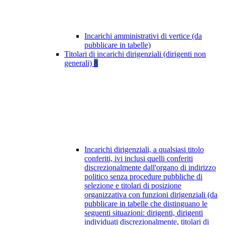
Incarichi amministrativi di vertice (da
pubblicare in tabelle)
Titolari di incarichi dirigenziali (dirigenti non
generali)
8
Incarichi dirigenziali, a qualsiasi titolo
conferiti, ivi inclusi quelli conferiti
discrezionalmente dall'organo di indirizzo
politico senza procedure pubbliche di
selezione e titolari di posizione
organizzativa con funzioni dirigenziali (da
pubblicare in tabelle che distinguano le
seguenti situazioni: dirigenti, dirigenti
individuati discrezionalmente, titolari di