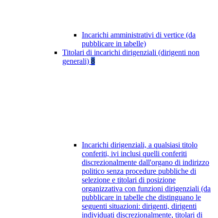
Incarichi amministrativi di vertice (da
pubblicare in tabelle)
Titolari di incarichi dirigenziali (dirigenti non
generali)
8
Incarichi dirigenziali, a qualsiasi titolo
conferiti, ivi inclusi quelli conferiti
discrezionalmente dall'organo di indirizzo
politico senza procedure pubbliche di
selezione e titolari di posizione
organizzativa con funzioni dirigenziali (da
pubblicare in tabelle che distinguano le
seguenti situazioni: dirigenti, dirigenti
individuati discrezionalmente, titolari di