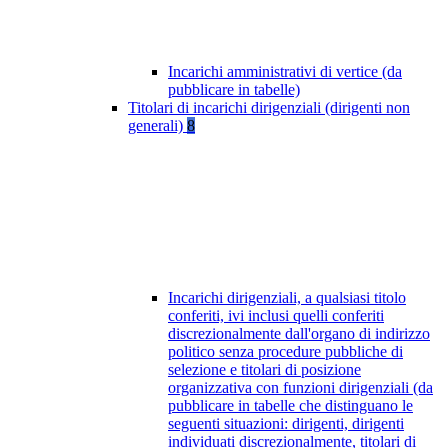
Incarichi amministrativi di vertice (da
pubblicare in tabelle)
Titolari di incarichi dirigenziali (dirigenti non
generali)
8
Incarichi dirigenziali, a qualsiasi titolo
conferiti, ivi inclusi quelli conferiti
discrezionalmente dall'organo di indirizzo
politico senza procedure pubbliche di
selezione e titolari di posizione
organizzativa con funzioni dirigenziali (da
pubblicare in tabelle che distinguano le
seguenti situazioni: dirigenti, dirigenti
individuati discrezionalmente, titolari di