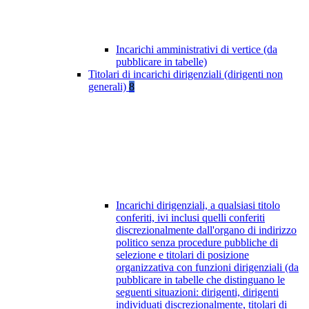
Incarichi amministrativi di vertice (da
pubblicare in tabelle)
Titolari di incarichi dirigenziali (dirigenti non
generali)
8
Incarichi dirigenziali, a qualsiasi titolo
conferiti, ivi inclusi quelli conferiti
discrezionalmente dall'organo di indirizzo
politico senza procedure pubbliche di
selezione e titolari di posizione
organizzativa con funzioni dirigenziali (da
pubblicare in tabelle che distinguano le
seguenti situazioni: dirigenti, dirigenti
individuati discrezionalmente, titolari di