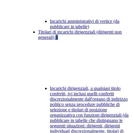
Incarichi amministrativi di vertice (da
pubblicare in tabelle)
Titolari di incarichi dirigenziali (dirigenti non
generali)
8
Incarichi dirigenziali, a qualsiasi titolo
conferiti, ivi inclusi quelli conferiti
discrezionalmente dall'organo di indirizzo
politico senza procedure pubbliche di
selezione e titolari di posizione
organizzativa con funzioni dirigenziali (da
pubblicare in tabelle che distinguano le
seguenti situazioni: dirigenti, dirigenti
individuati discrezionalmente, titolari di