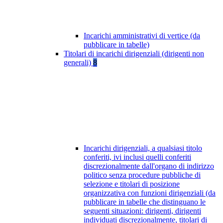
Incarichi amministrativi di vertice (da
pubblicare in tabelle)
Titolari di incarichi dirigenziali (dirigenti non
generali)
8
Incarichi dirigenziali, a qualsiasi titolo
conferiti, ivi inclusi quelli conferiti
discrezionalmente dall'organo di indirizzo
politico senza procedure pubbliche di
selezione e titolari di posizione
organizzativa con funzioni dirigenziali (da
pubblicare in tabelle che distinguano le
seguenti situazioni: dirigenti, dirigenti
individuati discrezionalmente, titolari di