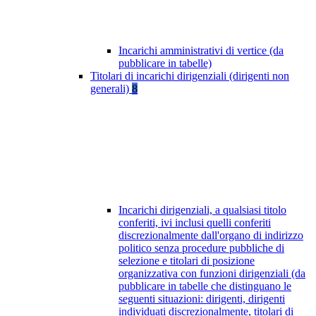
Incarichi amministrativi di vertice (da
pubblicare in tabelle)
Titolari di incarichi dirigenziali (dirigenti non
generali)
8
Incarichi dirigenziali, a qualsiasi titolo
conferiti, ivi inclusi quelli conferiti
discrezionalmente dall'organo di indirizzo
politico senza procedure pubbliche di
selezione e titolari di posizione
organizzativa con funzioni dirigenziali (da
pubblicare in tabelle che distinguano le
seguenti situazioni: dirigenti, dirigenti
individuati discrezionalmente, titolari di