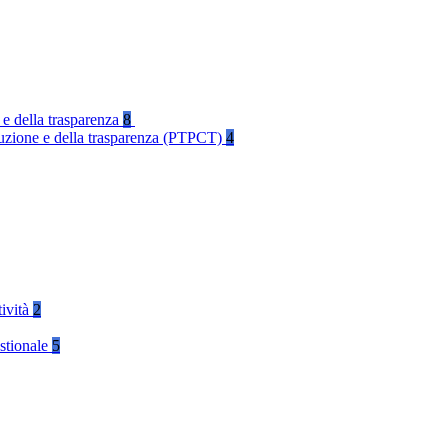
 e della trasparenza
8
rruzione e della trasparenza (PTPCT)
4
tività
2
stionale
5