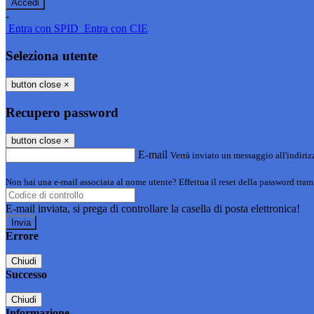
-
Entra con SPID
Entra con CIE
Seleziona utente
button close
×
Recupero password
button close
×
E-mail
Verrà inviato un messaggio all'indirizz
Non hai una e-mail associata al nome utente? Effettua il reset della password tram
E-mail inviata, si prega di controllare la casella di posta elettronica!
Errore
Chiudi
Successo
Chiudi
Informazione