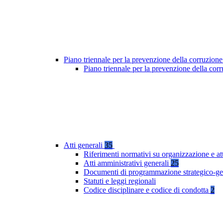
Piano triennale per la prevenzione della corruzione
Piano triennale per la prevenzione della co
Atti generali
35
Riferimenti normativi su organizzazione e at
Atti amministrativi generali
25
Documenti di programmazione strategico-ge
Statuti e leggi regionali
Codice disciplinare e codice di condotta
2