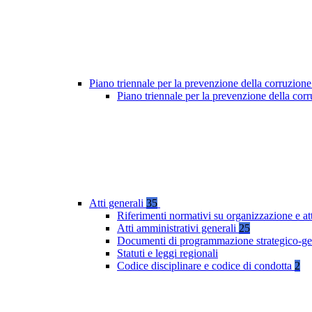
Piano triennale per la prevenzione della corruzione
Piano triennale per la prevenzione della co
Atti generali
35
Riferimenti normativi su organizzazione e at
Atti amministrativi generali
25
Documenti di programmazione strategico-ge
Statuti e leggi regionali
Codice disciplinare e codice di condotta
2