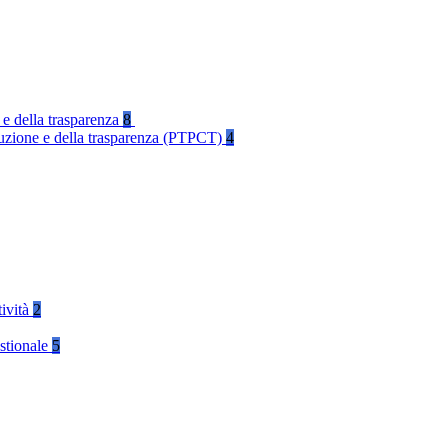
 e della trasparenza
8
rruzione e della trasparenza (PTPCT)
4
tività
2
stionale
5