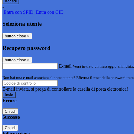
-
Entra con SPID
Entra con CIE
Seleziona utente
button close
×
Recupero password
button close
×
E-mail
Verrà inviato un messaggio all'indirizz
Non hai una e-mail associata al nome utente? Effettua il reset della password tram
E-mail inviata, si prega di controllare la casella di posta elettronica!
Errore
Chiudi
Successo
Chiudi
Informazione