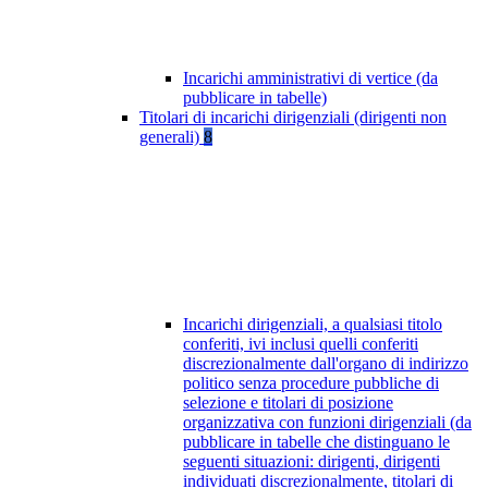
Incarichi amministrativi di vertice (da
pubblicare in tabelle)
Titolari di incarichi dirigenziali (dirigenti non
generali)
8
Incarichi dirigenziali, a qualsiasi titolo
conferiti, ivi inclusi quelli conferiti
discrezionalmente dall'organo di indirizzo
politico senza procedure pubbliche di
selezione e titolari di posizione
organizzativa con funzioni dirigenziali (da
pubblicare in tabelle che distinguano le
seguenti situazioni: dirigenti, dirigenti
individuati discrezionalmente, titolari di