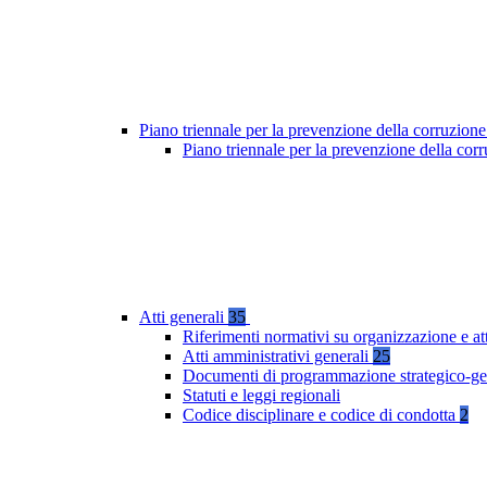
Piano triennale per la prevenzione della corruzione
Piano triennale per la prevenzione della co
Atti generali
35
Riferimenti normativi su organizzazione e at
Atti amministrativi generali
25
Documenti di programmazione strategico-ge
Statuti e leggi regionali
Codice disciplinare e codice di condotta
2