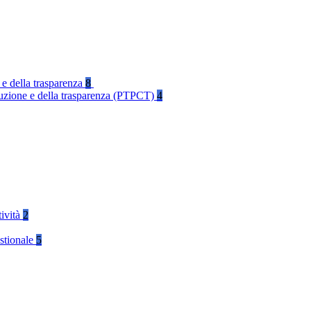
 e della trasparenza
8
rruzione e della trasparenza (PTPCT)
4
tività
2
stionale
5