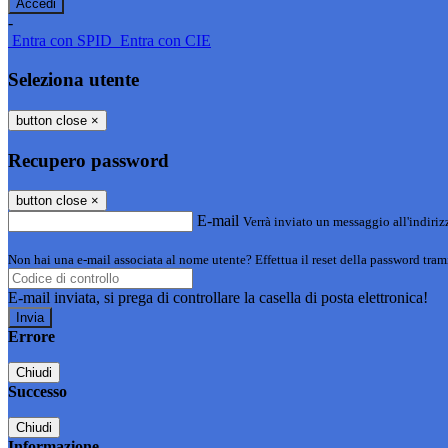
-
Entra con SPID
Entra con CIE
Seleziona utente
button close
×
Recupero password
button close
×
E-mail
Verrà inviato un messaggio all'indirizz
Non hai una e-mail associata al nome utente? Effettua il reset della password tram
E-mail inviata, si prega di controllare la casella di posta elettronica!
Errore
Chiudi
Successo
Chiudi
Informazione