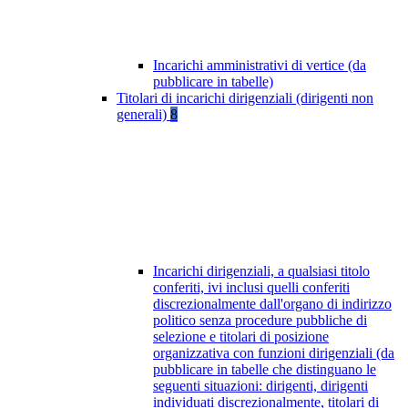
Incarichi amministrativi di vertice (da
pubblicare in tabelle)
Titolari di incarichi dirigenziali (dirigenti non
generali)
8
Incarichi dirigenziali, a qualsiasi titolo
conferiti, ivi inclusi quelli conferiti
discrezionalmente dall'organo di indirizzo
politico senza procedure pubbliche di
selezione e titolari di posizione
organizzativa con funzioni dirigenziali (da
pubblicare in tabelle che distinguano le
seguenti situazioni: dirigenti, dirigenti
individuati discrezionalmente, titolari di