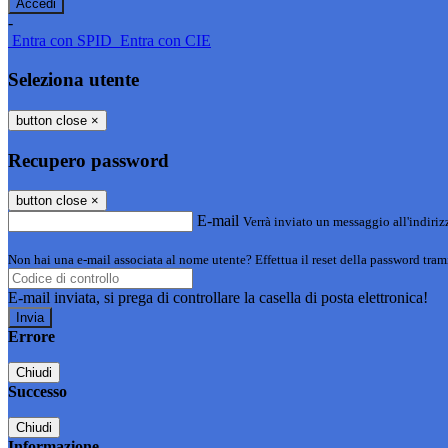
-
Entra con SPID
Entra con CIE
Seleziona utente
button close
×
Recupero password
button close
×
E-mail
Verrà inviato un messaggio all'indirizz
Non hai una e-mail associata al nome utente? Effettua il reset della password tram
E-mail inviata, si prega di controllare la casella di posta elettronica!
Errore
Chiudi
Successo
Chiudi
Informazione