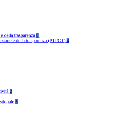
 e della trasparenza
8
rruzione e della trasparenza (PTPCT)
4
tività
2
stionale
5