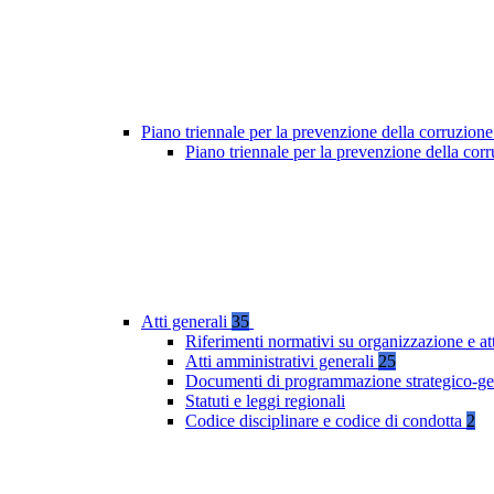
Piano triennale per la prevenzione della corruzione
Piano triennale per la prevenzione della co
Atti generali
35
Riferimenti normativi su organizzazione e at
Atti amministrativi generali
25
Documenti di programmazione strategico-ge
Statuti e leggi regionali
Codice disciplinare e codice di condotta
2