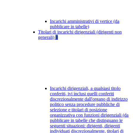
Incarichi amministrativi di vertice (da
pubblicare in tabelle)
Titolari di incarichi dirigenziali (dirigenti non
generali)
8
Incarichi dirigenziali, a qualsiasi titolo
conferiti, ivi inclusi quelli conferiti
discrezionalmente dall'organo di indirizzo
politico senza procedure pubbliche di
selezione e titolari di posizione
organizzativa con funzioni dirigenziali (da
pubblicare in tabelle che distinguano le
seguenti situazioni: dirigenti, dirigenti
individuati discrezionalmente, titolari di