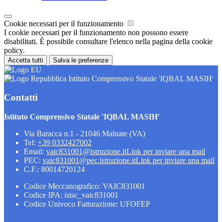
Cookie necessari per il funzionamento
I cookie necessari per il funzionamento non possono essere
disabilitati. È possibile consultare l'elenco nella pagina della cookie
policy.
Accetta tutti
Salva le preferenze
Istituto Comprensivo Statale 'IQBAL MASIH'
Contatti
Istituto Comprensivo Statale 'IQBAL MASIH'
Via Baracca n.1 - 21046 Malnate (VA)
Tel:
+39 0332427002
Email:
vaic831001@istruzione.it
Link per inviare una mail
PEC:
vaic831001@pec.istruzione.it
Link per inviare una mail
C.F.: 80014720124
Codice Meccanografico: VAIC831001
Codice IPA: istsc_vaic831001
Codice Univoco Fatturazione: UFOFEP