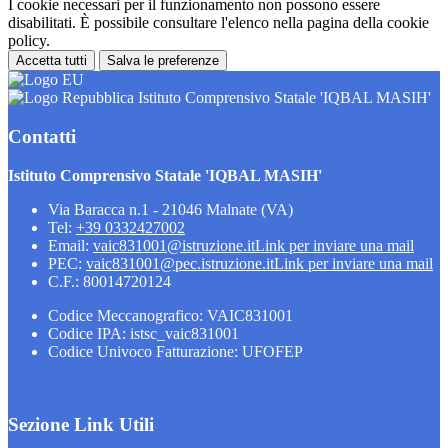
I cookie necessari per il funzionamento non possono essere
disabilitati. È possibile consultare l'elenco nella pagina della cookie
policy.
Accetta tutti
Salva le preferenze
Istituto Comprensivo Statale 'IQBAL MASIH'
Contatti
Istituto Comprensivo Statale 'IQBAL MASIH'
Via Baracca n.1 - 21046 Malnate (VA)
Tel:
+39 0332427002
Email:
vaic831001@istruzione.it
Link per inviare una mail
PEC:
vaic831001@pec.istruzione.it
Link per inviare una mail
C.F.: 80014720124
Codice Meccanografico: VAIC831001
Codice IPA: istsc_vaic831001
Codice Univoco Fatturazione: UFOFEP
Sezione Link Utili