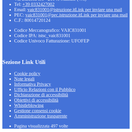
Tel:
+39 0332427002
Email:
vaic831001@istruzione.it
Link per inviare una mail
PEC:
vaic831001@pec.istruzione.it
Link per inviare una mail
C.F.: 80014720124
Codice Meccanografico: VAIC831001
Codice IPA: istsc_vaic831001
Codice Univoco Fatturazione: UFOFEP
Sezione Link Utili
Cookie policy
Note legali
Informativa Privacy
Ufficio Relazioni con il Pubblico
Dichiarazione di accessibilità
Obiettivi di accessibilità
Whistleblowing
Gestione consensi cookie
Amministrazione trasparente
Pagina visualizzata
497
volte